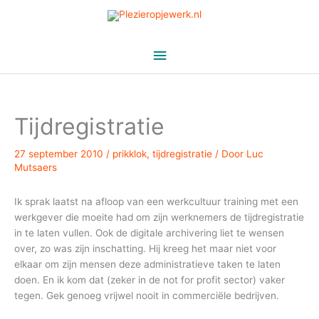
Ga
naar
de
Hoofdmenu
inhoud
Tijdregistratie
27 september 2010
/
prikklok
,
tijdregistratie
/ Door
Luc
Mutsaers
Ik sprak laatst na afloop van een werkcultuur training met een
werkgever die moeite had om zijn werknemers de tijdregistratie
in te laten vullen. Ook de digitale archivering liet te wensen
over, zo was zijn inschatting. Hij kreeg het maar niet voor
elkaar om zijn mensen deze administratieve taken te laten
doen. En ik kom dat (zeker in de not for profit sector) vaker
tegen. Gek genoeg vrijwel nooit in commerciële bedrijven.