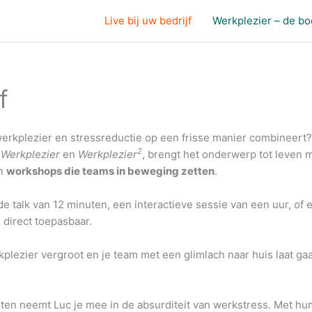
Live bij uw bedrijf
Werkplezier – de b
f
werkplezier en stressreductie op een frisse manier combineert?
2
n
Werkplezier
en
Werkplezier
, brengt het onderwerp tot leven 
n
workshops die teams in beweging zetten
.
de talk van 12 minuten, een interactieve sessie van een uur, 
 direct toepasbaar.
plezier vergroot en je team met een glimlach naar huis laat ga
nuten neemt Luc je mee in de absurditeit van werkstress. Met h