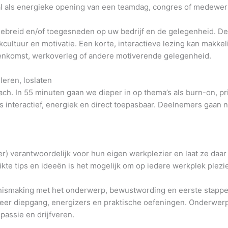
aal als energieke opening van een teamdag, congres of medewe
ebreid en/of toegesneden op uw bedrijf en de gelegenheid. Den
ultuur en motivatie. Een korte, interactieve lezing kan makkel
enkomst, werkoverleg of andere motiverende gelegenheid.
leren, loslaten
ch. In 55 minuten gaan we dieper in op thema’s als burn-on, prio
s interactief, energiek en direct toepasbaar. Deelnemers gaan 
verantwoordelijk voor hun eigen werkplezier en laat ze daar ac
te tips en ideeën is het mogelijk om op iedere werkplek plezie
ismaking met het onderwerp, bewustwording en eerste stappe
er diepgang, energizers en praktische oefeningen. Onderwerp
assie en drijfveren.