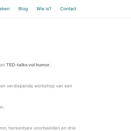
oeken
Blog
Wie is?
Contact
met
TED-talks vol humor
,
of een verdiepende workshop van een
an.
umor, herkenbare voorbeelden en drie